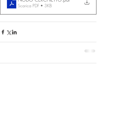
Scarica PDF • 3KB
Commenti
Scrivi un commento...
RECENT POSTS