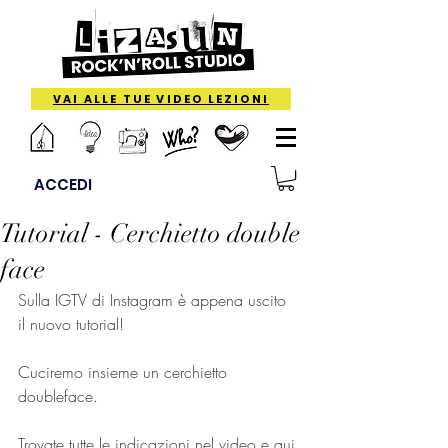
VAI ALLE TUE VIDEO LEZIONI
ACCEDI
Tutorial - Cerchietto double
face
Sulla IGTV di Instagram è appena uscito 
il nuovo tutorial!
Cuciremo insieme un cerchietto 
doubleface.
Trovate tutte le indicazioni nel video e qui 