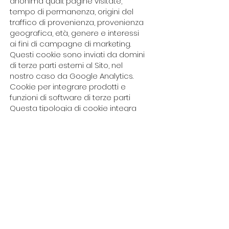
anonima quali: pagine visitate,
tempo di permanenza, origini del
traffico di provenienza, provenienza
geografica, età, genere e interessi
ai fini di campagne di marketing.
Questi cookie sono inviati da domini
di terze parti esterni al Sito, nel
nostro caso da Google Analytics.
Cookie per integrare prodotti e
funzioni di software di terze parti
Questa tipologia di cookie integra
funzionalità sviluppate da terzi
all’interno delle pagine del Sito
come le icone e le preferenze
espresse nei social network al fine
di condivisione dei contenuti del
sito o per l’uso di servizi software di
terze parti (come i software per
generare le mappe e ulteriori
software che offrono servizi
aggiuntivi). Questi cookie sono
inviati da domini di terze parti e da