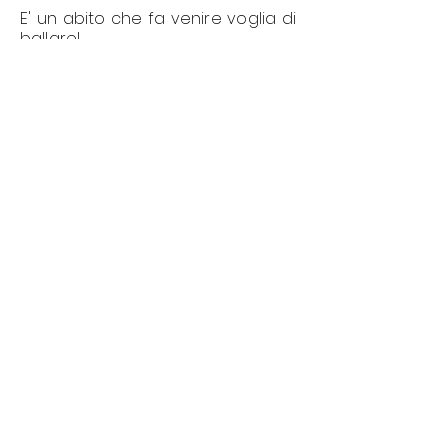
E' un abito che fa venire voglia di
ballare!
Per il mio prototipo ho lasciato il
corpino leggermente più largo in
vita, così non dovrò sentirmi
strizzata quando mangerò una
pizza.
Nel video si vede bene anche il
volume della gonna, che pur non
essendo un modello a ruota, è
comunque molto ampia e fluida.
Perfetto per una serata a tutto
rock'n'roll
Quando, quanto, come
Per acquistare il cappotto ho
creato una pagina interamente