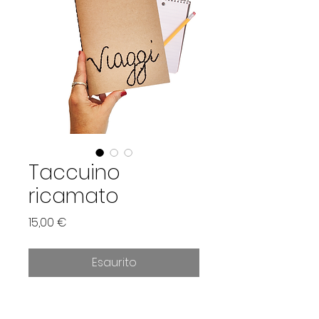
Taccuino
ricamato
Prezzo
15,00 €
Esaurito
Taccuino a righe realizzato in