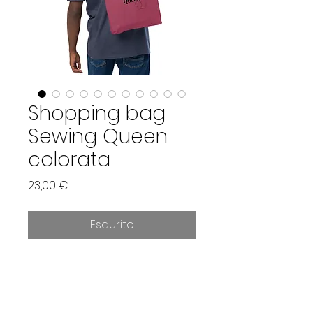
Shopping bag
Sewing Queen
colorata
Prezzo
23,00 €
Esaurito
Realizzata con materiale
durevole di alta qualità, ha un
tassello inferiore che rende la