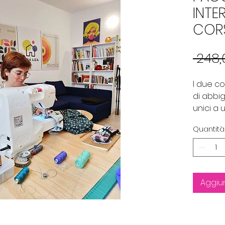
INTE
COR
 248,
I due co
di abbi
unici a 
7 lezio
Quantità
cucire i 
abbigli
VIDEO SE
SCARICAB
Aggiun
CONOSCE
La sarto