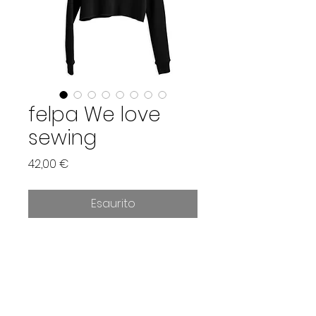
felpa We love
sewing
Prezzo
42,00 €
Esaurito
La felpa crop top è super 
morbida!
Il tessuto e' soffice al tatto e il 
taglio alla moda con scollo a 
coste e orlo grezzo.