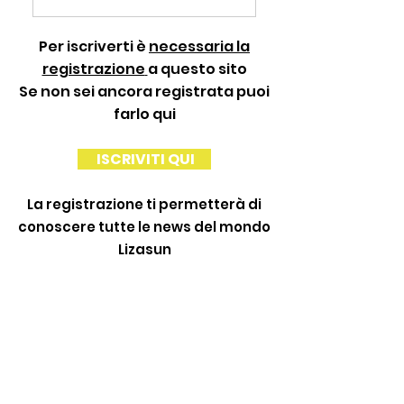
Per iscriverti è
necessaria la
registrazione
a questo sito
Se non sei ancora registrata puoi
farlo qui
ISCRIVITI QUI
La registrazione ti permetterà di
conoscere tutte le news del mondo
Lizasun
PER PAGAMENTI CON BONIFICO
BANCARIO
CLICCA QUI