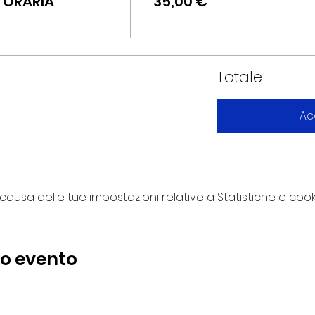
E ORARIA
35,00 €
Totale
Ac
usa delle tue impostazioni relative a Statistiche e cooki
to evento