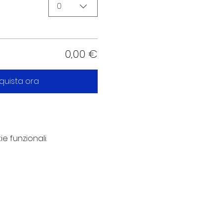
0
0,00 €
quista ora
e funzionali.