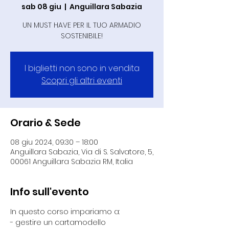
sab 08 giu
  |  
Anguillara Sabazia
UN MUST HAVE PER IL TUO ARMADIO
SOSTENIBILE!
I biglietti non sono in vendita
Scopri gli altri eventi
Orario & Sede
08 giu 2024, 09:30 – 18:00
Anguillara Sabazia, Via di S. Salvatore, 5,
00061 Anguillara Sabazia RM, Italia
Info sull'evento
In questo corso impariamo a:
​- gestire un cartamodello