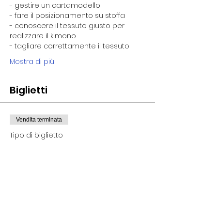
​- gestire un cartamodello
​- fare il posizionamento su stoffa
​- conoscere il tessuto giusto per
realizzare il kimono
​- tagliare correttamente il tessuto
Mostra di più
Biglietti
Vendita terminata
Tipo di biglietto
KIMONO PAZZESKO -
ACCONTO
Prezzo
55,00 €