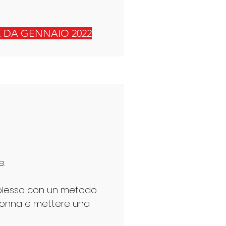
E DA GENNAIO 2022
e.
plesso con un metodo
gonna e mettere una