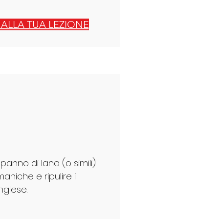
 ALLA TUA LEZIONE
anno di lana (o simili)
niche e ripulire i
nglese.