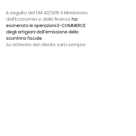
A seguito del DM 42/2015 il Ministerero
dell'Economia e delle finanze
ha
esonerato le operazioni E-COMMERCE
degli artigiani dall'emissione dello
scontrino fiscale
.
Su richiesta del cliente sarà sempre
possibile emettere fattura
comunicando i propri dati fiscali.
Tutti i proventi dei vosti acquisti
vengono trasmessi all'Agenzia delle
Entrate attraverso il portale di fatture e
corrispettivi
ogni settimana.
Se hai bisogno di stampa della
ricevuta fiscale o della fattura SCRIVIMI!