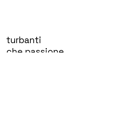
turbanti
che passione
Fasce, turbanti e accessori per i
capelli sono la mia grande
passione.
Per la collezione autunnale ho
scelto tessuti in fresco lana e colori
decisi.
Mi sono ispirata alle dive degli anni
40 che indossavano stravaganti
copricati per renderle uniche e
originali.